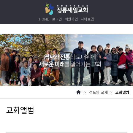
HOME
로그인
회원가입
사이트맵
>
성도의 교제
>
교회앨범
교회앨범