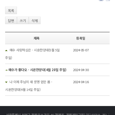
목록
답변
쓰기
삭제
제목
등록일
예수 사랑하심은 - 시온찬양대(5월 5일
2024-05-07
주일)
예수가 좋다오 - 시온찬양대(4월 28일 주일)
2024-04-30
나 이제 주님의 새 생명 얻은 몸 -
2024-04-16
시온찬양대(4월 14일 주일)
서울특별시 성북구 정릉로31가길 46 (정릉동, 정릉제일교회) (우) 02719 TEL :